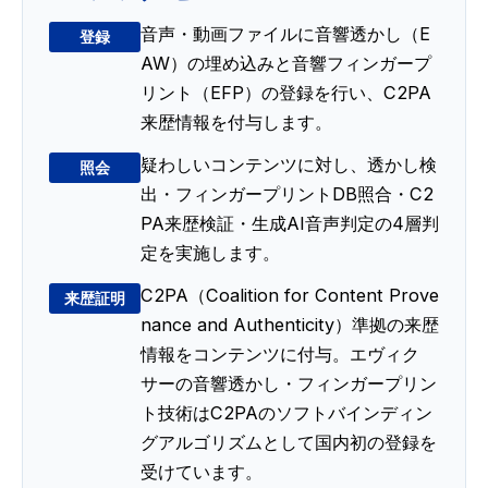
音声・動画ファイルに音響透かし（E
登録
AW）の埋め込みと音響フィンガープ
リント（EFP）の登録を行い、C2PA
来歴情報を付与します。
疑わしいコンテンツに対し、透かし検
照会
出・フィンガープリントDB照合・C2
PA来歴検証・生成AI音声判定の4層判
定を実施します。
C2PA（Coalition for Content Prove
来歴証明
nance and Authenticity）準拠の来歴
情報をコンテンツに付与。エヴィク
サーの音響透かし・フィンガープリン
ト技術はC2PAのソフトバインディン
グアルゴリズムとして国内初の登録を
受けています。