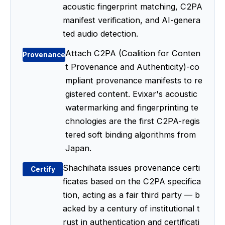
acoustic fingerprint matching, C2PA
manifest verification, and AI-genera
ted audio detection.
Attach C2PA (Coalition for Conten
Provenance
t Provenance and Authenticity)-co
mpliant provenance manifests to re
gistered content. Evixar's acoustic
watermarking and fingerprinting te
chnologies are the first C2PA-regis
tered soft binding algorithms from
Japan.
Shachihata issues provenance certi
Certify
ficates based on the C2PA specifica
tion, acting as a fair third party — b
acked by a century of institutional t
rust in authentication and certificati