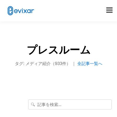
プレスルーム
タグ: メディア紹介（933件） ｜
全記事一覧へ
🔍