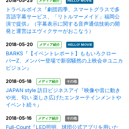
2018-05-25
メディア紹介
HELLO! MOVIE
トラベルボイス『劇団四季、スマートグラスで多
言語字幕サービス、「リトルマーメイド」福岡公
演で提供』（字幕表示に関する音声通信技術の開
発と運営はエヴィクサーがおこなう）
2018-05-20
メディア紹介
HELLO! MOVIE
BARKS『【イベントレポート】ももいろクロー
バーZ、メンバー登場で新宿騒然の上映会＠ユニカ
ビジョン』
2018-05-18
メディア紹介
その他
JAPAN style 訪日ビジネスアイ『映像や音に動き
や光、匂い 楽しさ広げたエンターテインメントや
イベント続々』
2018-05-16
メディア紹介
その他
Full-Count『LED照明、球団公式アプリを用いた