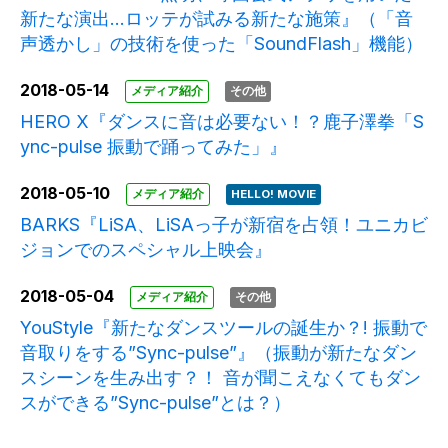
新たな演出…ロッテが試みる新たな施策』（「音
声透かし」の技術を使った「SoundFlash」機能）
2018-05-14
メディア紹介
その他
HERO X『ダンスに音は必要ない！？鹿子澤拳「S
ync-pulse 振動で踊ってみた」』
2018-05-10
メディア紹介
HELLO! MOVIE
BARKS『LiSA、LiSAっ子が新宿を占領！ユニカビ
ジョンでのスペシャル上映会』
2018-05-04
メディア紹介
その他
YouStyle『新たなダンスツールの誕生か？! 振動で
音取りをする”Sync-pulse”』（振動が新たなダン
スシーンを生み出す？！ 音が聞こえなくてもダン
スができる”Sync-pulse”とは？）