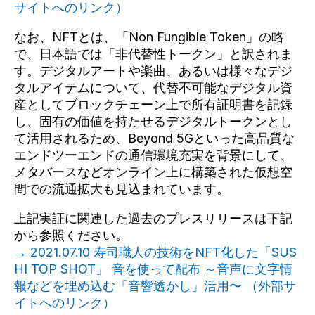
サイトへのリンク）
なお、NFTとは、「Non Fungible Token」の略
で、日本語では「非代替性トークン」と訳されま
す。デジタルアートや楽曲、あるいは様々なデジ
タルアイテムについて、代替不可能なデジタル資
産としてブロックチェーン上で所有証明書を記録
し、固有の価値を持たせるデジタルトークンとし
て活用されるため、Beyond 5Gといった高品質な
エンドツーエンドの通信環境充実を背景にして、
メタバースなどオンライン上に構築された仮想空
間での流通拡大も見込まれています。
上記実証に関連した過去のプレスリリースは下記
から参照ください。
→ 2021.07.10 寿司職⼈の技術をNFT化した「SUS
HI TOP SHOT」 音を使って配布 ～音声に文字情
報などを埋め込む「音響透かし」活用〜 （外部サ
イトへのリンク）