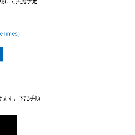
場にて実施予定
Times）
だけます。下記手順