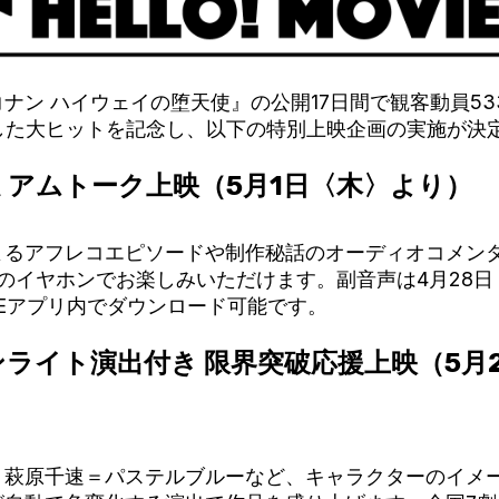
ナン ハイウェイの堕天使』の公開17日間で観客動員5
破した大ヒットを記念し、以下の特別上映企画の実施が決
ミアムトーク上映（5月1日〈木〉より）
るアフレコエピソードや制作秘話のオーディオコメンタ
アプリのイヤホンでお楽しみいただけます。副音声は4月28
OVIEアプリ内でダウンロード可能です。
ライト演出付き 限界突破応援上映（5月
、萩原千速＝パステルブルーなど、キャラクターのイメ