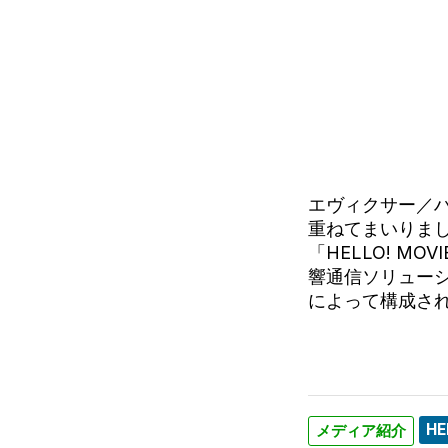
エヴィクサー／ハ
重ねてまいりま
「HELLO! 
響通信ソリューショ
によって構成さ
HE
メディア紹介