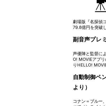
劇場版『名探偵コ
79.8億円を突
副音声プレ
声優陣と監督によ
O! MOVIE
りHELLO! M
自動制御ペン
より）
コナン＝ブルー