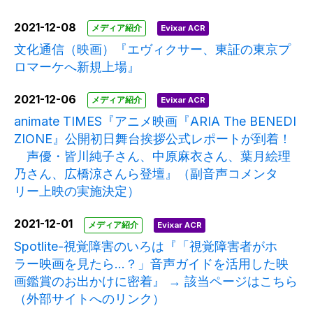
2021-12-08
メディア紹介
Evixar ACR
文化通信（映画）『エヴィクサー、東証の東京プ
ロマーケへ新規上場』
2021-12-06
メディア紹介
Evixar ACR
animate TIMES『アニメ映画『ARIA The BENEDI
ZIONE』公開初日舞台挨拶公式レポートが到着！
声優・皆川純子さん、中原麻衣さん、葉月絵理
乃さん、広橋涼さんら登壇』（副音声コメンタ
リー上映の実施決定）
2021-12-01
メディア紹介
Evixar ACR
Spotlite-視覚障害のいろは『「視覚障害者がホ
ラー映画を見たら…？」音声ガイドを活用した映
画鑑賞のお出かけに密着』 → 該当ページはこちら
（外部サイトへのリンク）