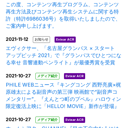
この度、コンテンツ再生プログラム、コンテンツ
再生方法及びコンテンツ再生システムに関する特
許（特許6986036号）を取得いたしましたので、
ご案内申し上げます。
2021-11-12
お知らせ
Evixar ACR
エヴィクサー、「名古屋グランパス × スタート
アップピッチ 2021」で『グランパスでひとつにな
る幸せ 音響連動ペンライト』が最優秀賞を受賞
2021-10-27
メディア紹介
Evixar ACR
PHILE WEBニュース『キングコング 西野亮廣×梶
原雄太による副音声の第三弾 映画館で“副音声コ
メンタリー”。『えんとつ町のプペル』ハロウィン
限定復活上映に「HELLO! MOVIE」新作が登場』
2021-10-27
メディア紹介
Evixar ACR