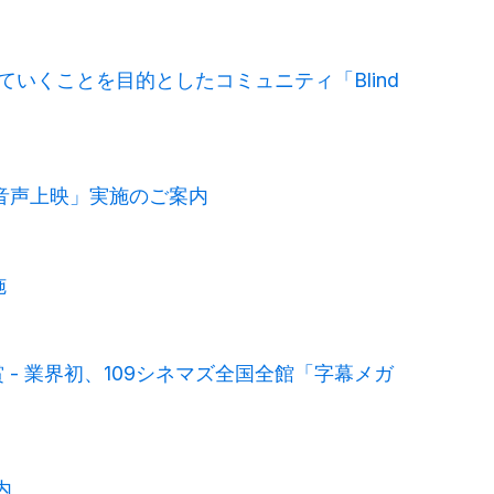
いくことを目的としたコミュニティ「Blind
「副音声上映」実施のご案内
施
 - 業界初、109シネマズ全国全館「字幕メガ
内