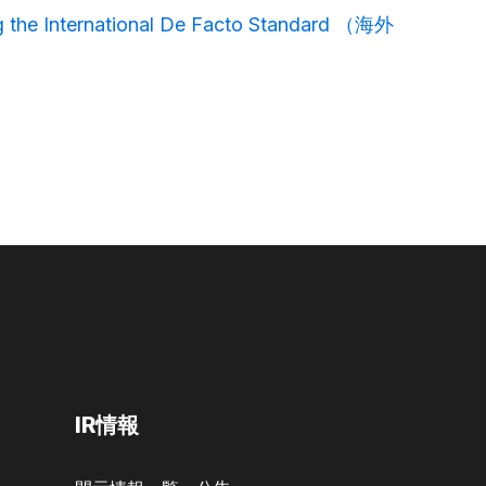
ng the International De Facto Standard （海外
IR情報