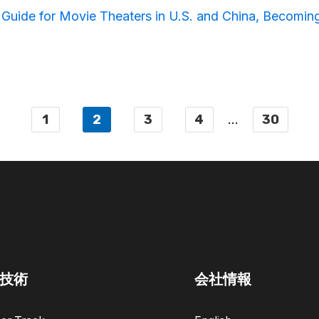
e Guide for Movie Theaters in U.S. and China, Becomi
1
2
3
4
...
30
技術
会社情報