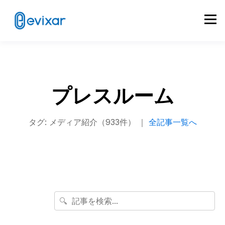
プレスルーム
タグ: メディア紹介（933件） ｜
全記事一覧へ
🔍