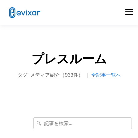
プレスルーム
タグ: メディア紹介（933件） ｜
全記事一覧へ
🔍