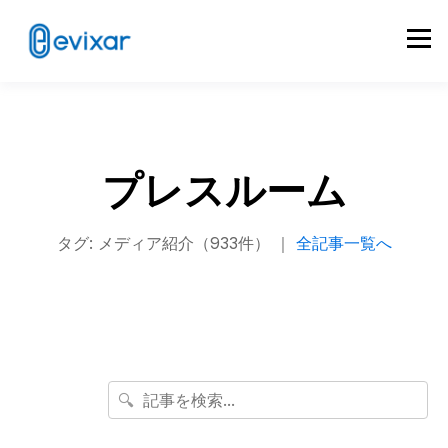
プレスルーム
タグ: メディア紹介（933件） ｜
全記事一覧へ
🔍