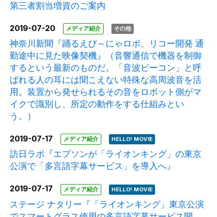
第三者割当増資のご案内
2019-07-20
メディア紹介
その他
神奈川新聞『踊るえび～にゃロボ、リコー開発 通
勤途中に見た映像契機』（音響通信で機器を制御
するという最新のものだ。「音波ビーコン」と呼
ばれる人の耳には聞こえない特殊な高周波音を活
用。装置から発せられるその音をロボット側がマ
イクで識別し、所定の動作をする仕組みとい
う。）
2019-07-17
メディア紹介
HELLO! MOVIE
訪日ラボ『エプソンが「ライオンキング」の東京
公演で「多言語字幕サービス」を導入へ』
2019-07-17
メディア紹介
HELLO! MOVIE
ステージ ナタリー『「ライオンキング」東京公演
でスマートグラス使用の多言語字幕サービス開