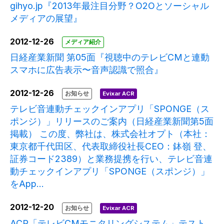
gihyo.jp『2013年最注目分野？O2Oとソーシャル
メディアの展望』
2012-12-26
メディア紹介
日経産業新聞 第05面『視聴中のテレビCMと連動
スマホに広告表示〜音声認識で照合』
2012-12-26
お知らせ
Evixar ACR
テレビ音連動チェックインアプリ「SPONGE（ス
ポンジ）」リリースのご案内（日経産業新聞第5面
掲載） この度、弊社は、株式会社オプト（本社：
東京都千代田区、代表取締役社長CEO：鉢嶺 登、
証券コード2389）と業務提携を行い、テレビ音連
動チェックインアプリ「SPONGE（スポンジ）」
をApp...
2012-12-20
お知らせ
Evixar ACR
ACR「テレビCMモニタリングシステム」テスト