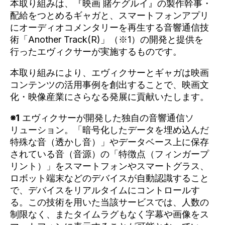
本取り組みは、『映画 賭ケグルイ』の製作幹事・
配給をつとめるギャガと、スマートフォンアプリ
にオーディオコメンタリーを再生する音響通信技
術「Another Track(R)」（※1）の開発と提供を
行ったエヴィクサーが実施するものです。
本取り組みにより、エヴィクサーとギャガは映画
コンテンツの活用事例を創出することで、映画文
化・映像産業にさらなる発展に貢献いたします。
※1
エヴィクサーが開発した独自の音響通信ソ
リューション。「暗号化したデータを埋め込んだ
特殊な音（透かし音）」やデータベース上に保存
されている音（音源）の「特徴点（フィンガープ
リント）」をスマートフォンやスマートグラス、
ロボット端末などのデバイスが自動認識すること
で、デバイスをリアルタイムにコントロールす
る。この技術を用いた当該サービスでは、人数の
制限なく、またタイムラグもなく字幕や画像をス