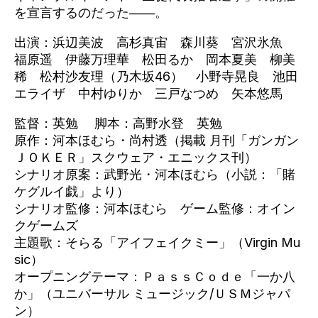
を宣言するのだった――。
出演：浜辺美波 高杉真宙 森川葵 宮沢氷魚
福原遥 伊藤万理華 松田るか 岡本夏美 柳美
稀 松村沙友理（乃木坂46） 小野寺晃良 池田
エライザ 中村ゆりか 三戸なつめ 矢本悠馬
監督：英勉 脚本：高野水登 英勉
原作：河本ほむら・尚村透（掲載 月刊「ガンガン
ＪＯＫＥＲ」スクウェア・エニックス刊）
シナリオ原案：武野光・河本ほむら（小説：「賭
ケグルイ戯」より）
シナリオ監修：河本ほむら ゲーム監修：オイン
クゲームズ
主題歌：そらる「アイフェイクミー」（Virgin Mu
sic）
オープニングテーマ：ＰａｓｓＣｏｄｅ「一か八
か」（ユニバーサル ミュージック/ＵＳＭジャパ
ン）