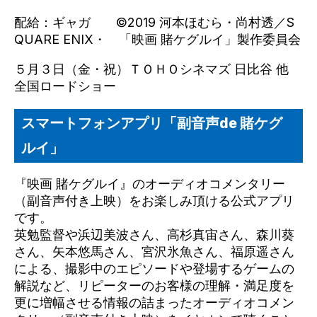
配給：ギャガ ©2019 河本ほむら・尚村透／S
QUARE ENIX・ 「映画 賭ケグルイ」製作委員会
５月３日（金・祝）ＴＯＨＯシネマズ 日比谷 他
全国ロードショー
スマートフォンアプリ「副音声de 賭ケグ
ルイ」
『映画 賭ケグルイ』のオーディオコメンタリー
（副音声付き上映）をお楽しみ頂ける公式アプリ
です。
英勉監督や浜辺美波さん、高杉真宙さん、森川葵
さん、矢本悠馬さん、宮沢氷魚さん、福原遥さん
による、撮影中のエピソードや登場するゲームの
解説など、リピーターのお客様の理解・満足度を
更に増幅させる情報の詰まったオーディオコメン