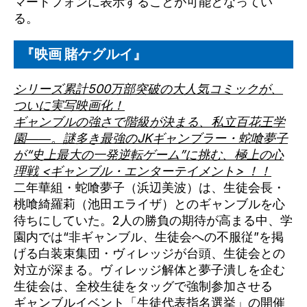
マートフォンに表示することが可能となってい
る。
『映画 賭ケグルイ』
シリーズ累計500万部突破の大人気コミックが、
ついに実写映画化！
ギャンブルの強さで階級が決まる、私立百花王学
園――。謎多き最強のJKギャンブラー・蛇喰夢子
が“史上最大の一発逆転ゲーム”に挑む、極上の心
理戦 <ギャンブル・エンターテイメント> ！！
二年華組・蛇喰夢子（浜辺美波）は、生徒会長・
桃喰綺羅莉（池田エライザ）とのギャンブルを心
待ちにしていた。2人の勝負の期待が高まる中、学
園内では“非ギャンブル、生徒会への不服従”を掲
げる白装束集団・ヴィレッジが台頭、生徒会との
対立が深まる。ヴィレッジ解体と夢子潰しを企む
生徒会は、全校生徒をタッグで強制参加させる
ギャンブルイベント「生徒代表指名選挙」の開催