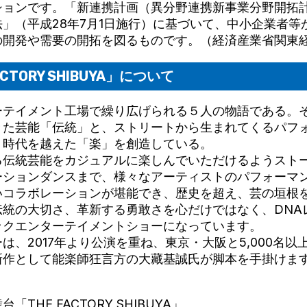
ションです。「新連携計画（異分野連携新事業分野開拓
」（平成28年7月1日施行）に基づいて、中小企業者等
の開発や需要の開拓を図るものです。（経済産業省関東
CTORY SHIBUYA」について
ーテイメント工場で繰り広げられる５人の物語である。
きた芸能「伝統」と、ストリートから生まれてくるパフ
、時代を越えた「楽」を創造している。
る伝統芸能をカジュアルに楽しんでいただけるようスト
ーションダンスまで、様々なアーティストのパフォーマ
いコラボレーションが堪能でき、歴史を超え、芸の垣根
伝統の大切さ、革新する勇敢さを心だけではなく、DNA
ックエンターテイメントショーになっています。
は、2017年より公演を重ね、東京・大阪と5,000名以
新作として能楽師狂言方の大藏基誠氏が脚本を手掛けま
THE FACTORY SHIBUYA」