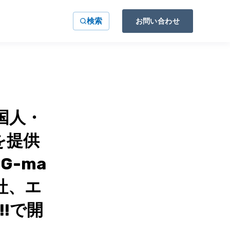
検索
お問い合わせ
外国人・
を提供
-ma
社、エ
!で開