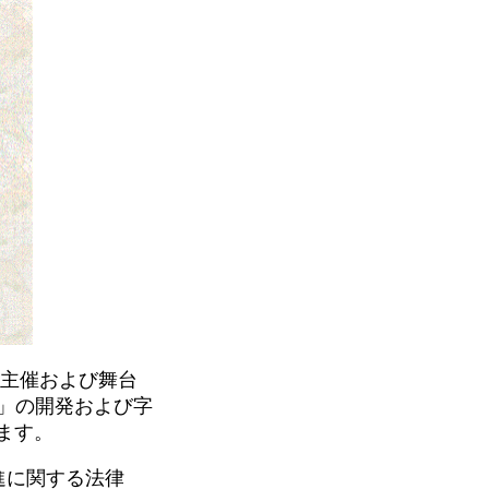
」の主催および舞台
c」の開発および字
います。
進に関する法律