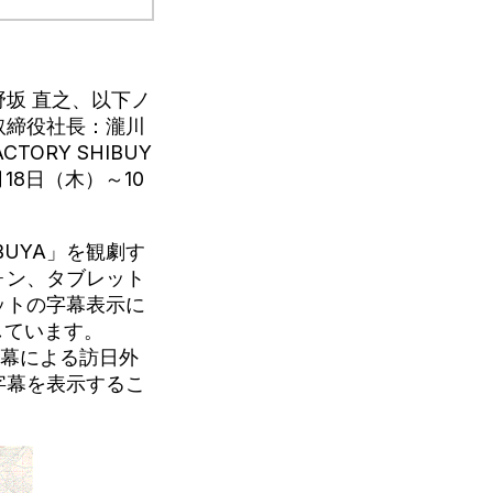
坂 直之、以下ノ
取締役社長：瀧川
ORY SHIBUY
18日（木）～10
IBUYA」を観劇す
ォン、タブレット
ットの字幕表示に
しています。
」字幕による訪日外
字幕を表示するこ