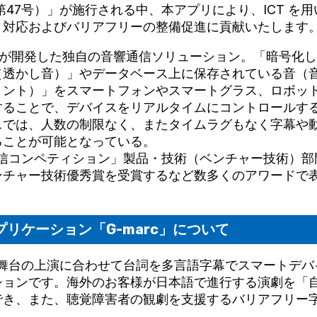
第47号）」が施行される中、本アプリにより、ICT を
ィ対応およびバリアフリーの整備促進に貢献いたします
ーが開発した独自の音響通信ソリューション。「暗号化
（透かし音）」やデータベース上に保存されている音（
リント）」をスマートフォンやスマートグラス、ロボッ
することで、デバイスをリアルタイムにコントロールす
スでは、人数の制限なく、またタイムラグもなく字幕や
ることが可能となっている。
界発信コンペティション」製品・技術（ベンチャー技術）
ンチャー技術優秀賞を受賞するなど数多くのアワードで
リケーション「G-marc」について
は、舞台の上演に合わせて台詞を多言語字幕でスマートデ
ションです。海外のお客様が日本語で進行する演劇を「
でき、また、聴覚障害者の観劇を支援するバリアフリー