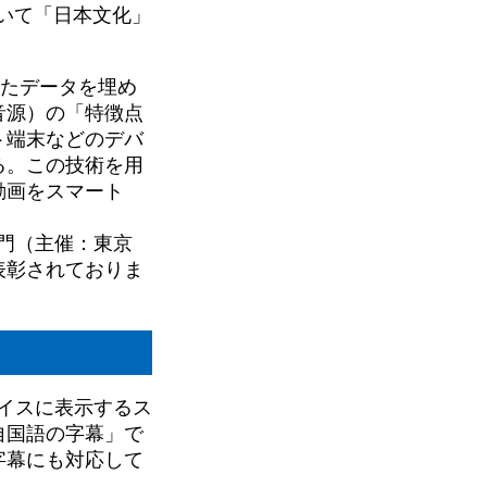
用いて「日本文化」
。
したデータを埋め
音源）の「特徴点
ト端末などのデバ
る。この技術を用
動画をスマート
部門（主催：東京
表彰されておりま
バイスに表示するス
自国語の字幕」で
字幕にも対応して