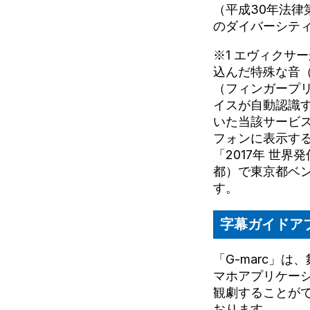
（平成30年法律
のダイバーシテ
※1 エヴィクサ
込んだ特殊な音
（フィンガープ
イスが自動認識
いた当該サービ
フォンに表示す
「2017年 世
都）で東京都ベ
す。
字幕ガイドアプ
「G-marc」
マホアプリケー
観劇することが
おります。