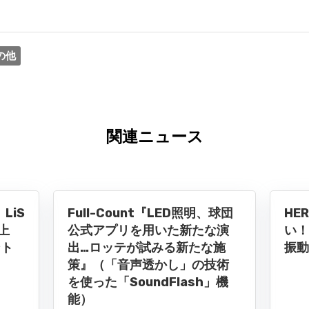
の他
関連ニュース
LiS
Full-Count『LED照明、球団
HE
上
公式アプリを用いた新たな演
い！
ント
出…ロッテが試みる新たな施
振動
策』（「音声透かし」の技術
を使った「SoundFlash」機
能）