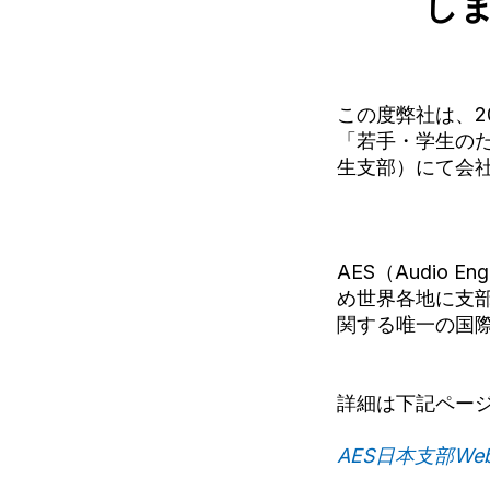
し
この度弊社は、2
「若手・学生のた
生支部）にて会
AES（Audio E
め世界各地に支
関する唯一の国
詳細は下記ペー
AES日本支部W