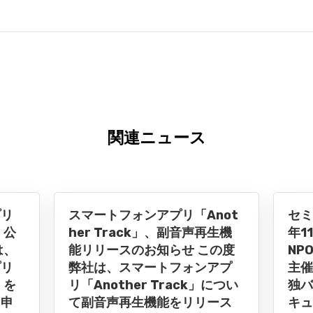
関連ニュース
プリ
スマートフォンアプリ「Anot
セミ
」公
her Track」、副音声再生機
年1
は、
能リリースのお知らせ この度
NP
プリ
弊社は、スマートフォンアプ
主催
」を
リ「Another Track」につい
独バ
内申
て副音声再生機能をリリース
キュ