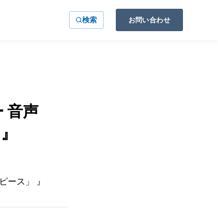
検索
お問い合わせ
 音声
 』
ピース」 』