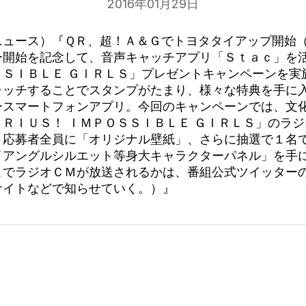
2016年01月29日
ニュース）『ＱＲ、超！Ａ＆Ｇでトヨタタイアップ開始
ー開始を記念して、音声キャッチアプリ「Ｓｔａｃ」を
ＳＳＩＢＬＥ ＧＩＲＬＳ」プレゼントキャンペーンを実
ャッチすることでスタンプがたまり、様々な特典を手に
ースマートフォンアプリ。今回のキャンペーンでは、文
ＲＩＵＳ！ ＩＭＰＯＳＳＩＢＬＥ ＧＩＲＬＳ」のラ
、応募者全員に「オリジナル壁紙」、さらに抽選で１名
イアングルシルエット等身大キャラクターパネル」を手
こでラジオＣＭが放送されるかは、番組公式ツイッター
サイトなどで知らせていく。）』