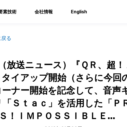
要素技術
会社情報
English
に戻る
（放送ニュース）『ＱＲ、超！
タタイアップ開始（さらに今回
コーナー開始を記念して、音声
リ「Ｓｔａｃ」を活用した「Ｐ
Ｓ！ＩＭＰＯＳＳＩＢＬＥ...