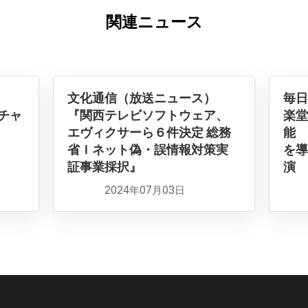
関連ニュース
）
文化通信（放送ニュース）
毎日
チャ
『関西テレビソフトウェア、
楽堂
』
エヴィクサーら６件決定 総務
能 
省Ｉネット偽・誤情報対策実
を導
証事業採択』
演 
2024年07月03日