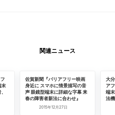
関連ニュース
アフ
佐賀新聞『バリアフリー映画
大分
端末
身近に スマホに情景描写の音
アフ
者、
声 眼鏡型端末に詳細な字幕 来
端末
春の障害者新法に合わせ』
法機
2015年12月27日