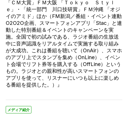
「ＣＭ大賞」ＦＭ大阪 「Ｔｏｋｙｏ Ｓｔｙｌ
ｅ」・「統一部門 川口技研賞」ＦＭ沖縄 「オジ
イのアミド」ほか（FM新潟／番組・イベント連動
O2O2O企画、スマートフォンアプリ「Stac」と連
動した特別番組＆イベントのキャンペーンを実
施。全国で初の試みである、ラジオ番組の生放送
中に音声認識をリアルタイムで実施する取り組み
が大成功。これは番組を聴いて（OnAir）、スマホ
のアプリ上でスタンプを集め（OnLine）、イベン
ト会場でリフト券等を購入する（OffLine）という
もの。ラジオとの親和性が高いスマートフォンの
アプリを使って、リスナーにいつも以上に楽しめ
る番組を提供した。）』
メディア紹介