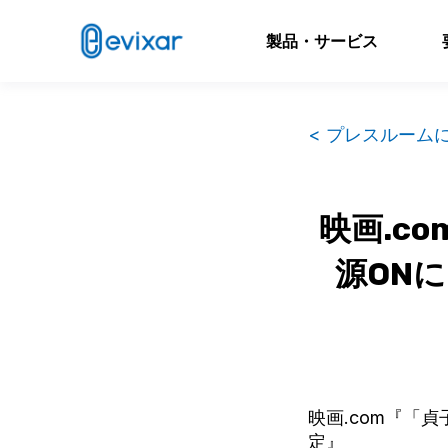
製品・サービス
< プレスルーム
映画.c
源ON
映画.com『「
定』