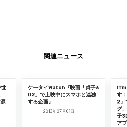
関連ニュース
で世
ケータイWatch『映画「貞子3
IT
鑑
D2」で上映中にスマホと連独
す：
電源
する企画』
2」
グ」
2013年07月01日
子3
アプ