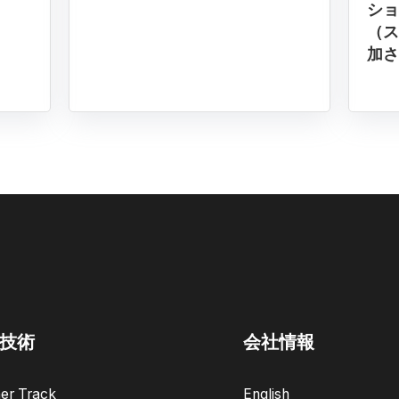
ショ
（ス
加さ
技術
会社情報
er Track
English