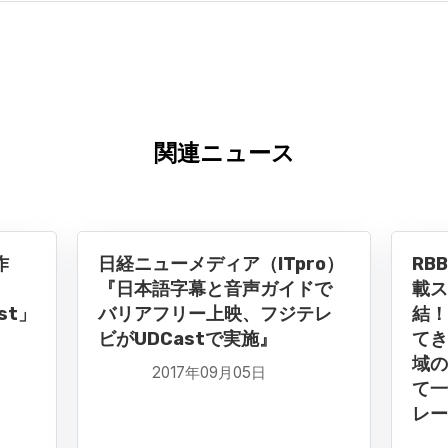
関連ニュース
作
日経ニューメディア（ITpro）
RB
フ
『日本語字幕と音声ガイドで
載ス
st」
バリアフリー上映、フジテレ
結！
ビがUDCastで実施』
てき
域の
2017年09月05日
て一
レー