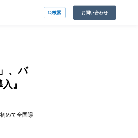
検索
お問い合わせ
」、バ
導入』
を初めて全国導