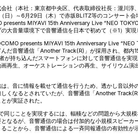
式会社（本社：東京都中央区、代表取締役社長：瀧川淳
日（日）～6月29日（木）で赤坂BLITZ等のコンサート
resents MIYAVI 15th Anniversary Live “NEO T
ブの大音量環境下で音響通信を日本で初めて（※1）実現
O presents MIYAVI 15th Anniversary Live “NE
だ音響通信「Another Track(R)」が採用され、都内
場者が持ち込んだスマートフォンに対して音響通信を実
動画再生、オーケストレーションの再生、サイリウム演
信は、音に情報を載せて通信を行うため、透かし音以外
くなるとされていたが、音響通信「Another Track(
ことが実証された。
手段で同じことを実現するには、輻輳などの問題から大規
要となるが、音響通信の場合は付加的な小規模スピーカ
きることから、音響通信による一斉同報通信の有効性が