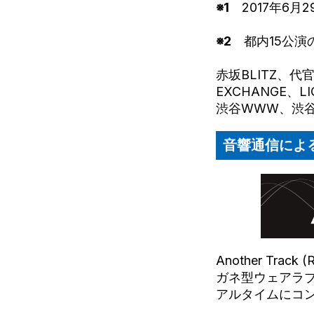
※1
2017年6月
※2
都内15公演
赤坂BLITZ、代
EXCHANGE、LI
渋谷WWW、渋谷WW
音響通信による
Another T
ガネ型ウェアラ
アルタイムにコ