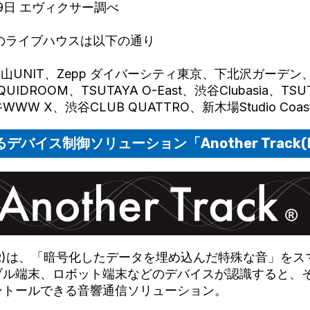
29日 エヴィクサー調べ
のライブハウスは以下の通り
官山UNIT、Zepp ダイバーシティ東京、下北沢ガーデン、渋
QUIDROOM、TSUTAYA O-East、渋谷Clubasia、TSUT
W X、渋谷CLUB QUATTRO、新木場Studio Coas
デバイス制御ソリューション「Another Track
rack (R)は、「暗号化したデータを埋め込んだ特殊な音」
ブル端末、ロボット端末などのデバイスが認識すると、
ントールできる音響通信ソリューション。