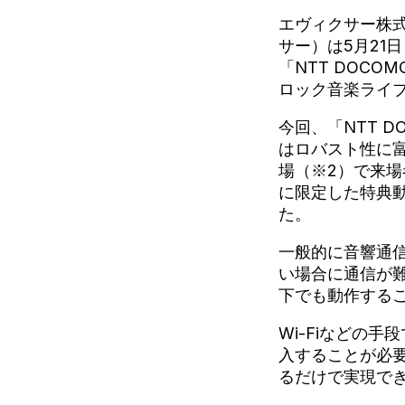
エヴィクサー株
サー）は5月21
「NTT DOCOMO p
ロック音楽ライ
今回、「NTT DOCOM
はロバスト性に富ん
場（※2）で来
に限定した特典
た。
一般的に音響通
い場合に通信が難し
下でも動作する
Wi-Fiなどの
入することが必
るだけで実現で