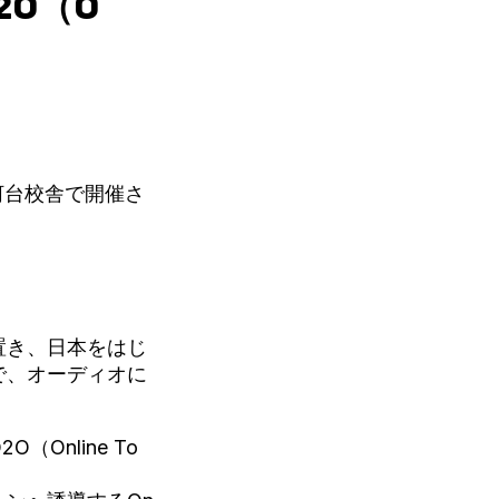
O（O
河台校舎で開催さ
本部を置き、日本をはじ
で、オーディオに
nline To