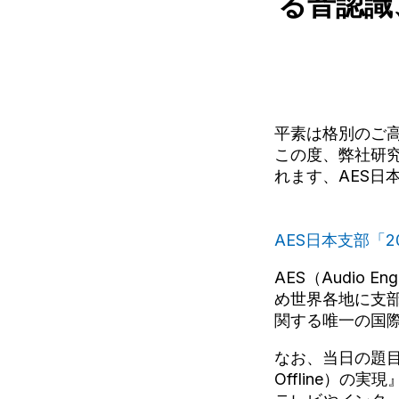
る音認識
平素は格別のご
この度、弊社研究
れます、AES日
AES日本支部「2
AES（Audio E
め世界各地に支
関する唯一の国
なお、当日の題目
Offline）の