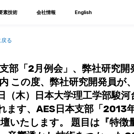
要素技術
会社情報
English
に戻る
本支部「2月例会」、弊社研究開
内 この度、弊社研究開発員が、2
1日（木）日本大学理工学部駿河
れます、AES日本支部「2013
壇いたします。 題目は『特徴