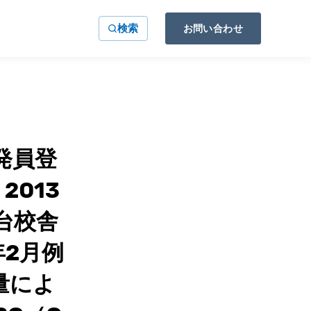
検索
お問い合わせ
発員登
013
台校舎
年2月例
量によ