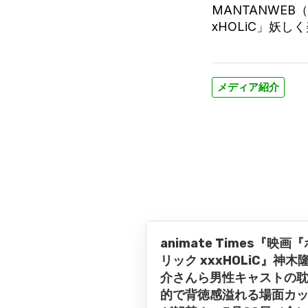
MANTANWE
xHOLiC」妖
メディア紹介
animate Times『映画『
リック xxxHOLiC』神木
介さんら男性キャストの
的で背徳感溢れる場面カ