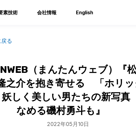
要素技術
会社情報
English
に戻る
ANWEB（まんたんウェブ）『
隆之介を抱き寄せる 「ホリック
C」妖しく美しい男たちの新写真
なめる磯村勇斗も』
2022年05月10日