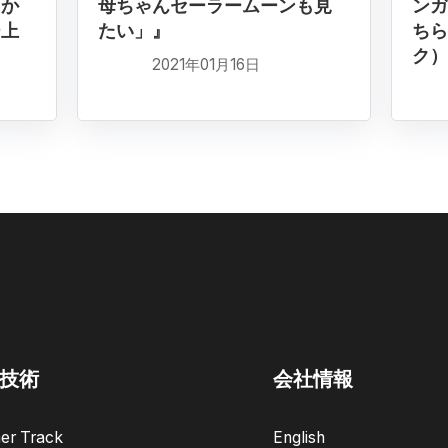
）か
母ちゃんセーラームーンも見
ンガ
ー上
たい」』
ちら
ク）
2021年01月16日
技術
会社情報
er Track
English