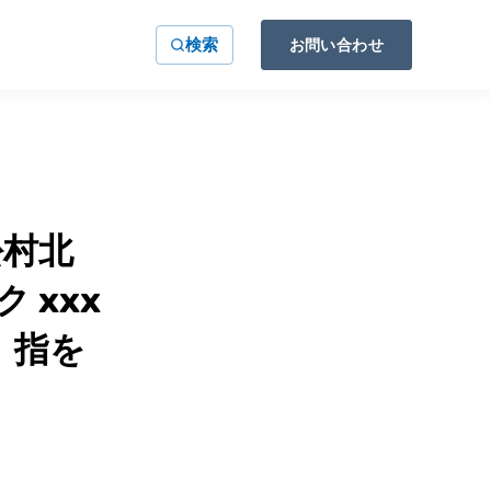
検索
お問い合わせ
松村北
 xxx
 指を