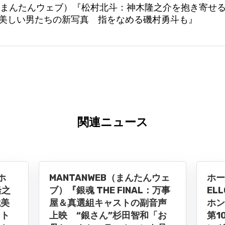
B（まんたんウェブ）『松村北斗：神木隆之介を抱き寄せる
しく美しい男たちの新写真 指をなめる磯村勇斗も』
関連ニュース
ホ
MANTANWEB（まんたんウェ
ホー
隆之
ブ）『銀魂 THE FINAL：万事
EL
耽美
屋＆真選組キャストの副音声
ホン
ット
上映 “銀さん”杉田智和「お
第1