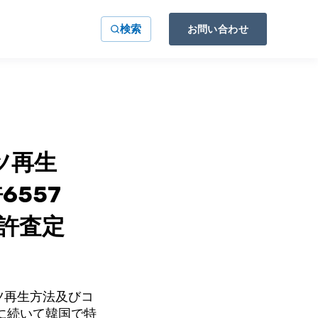
検索
お問い合わせ
ツ再生
557
許査定
ツ再生方法及びコ
本に続いて韓国で特