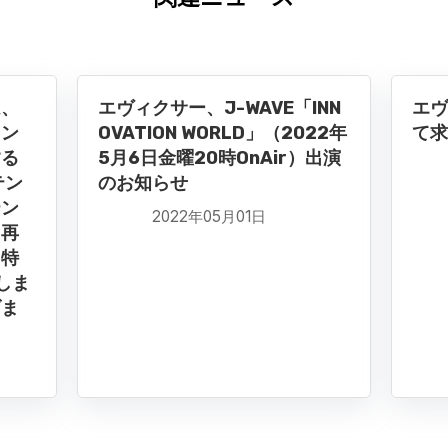
ム、
エヴィクサー、J-WAVE「INN
エヴ
コン
OVATION WORLD」（2022年
て求
する
5月6日金曜20時OnAir）出演
テン
のお知らせ
テン
2022年05月01日
ツ再
（特
しま
げま