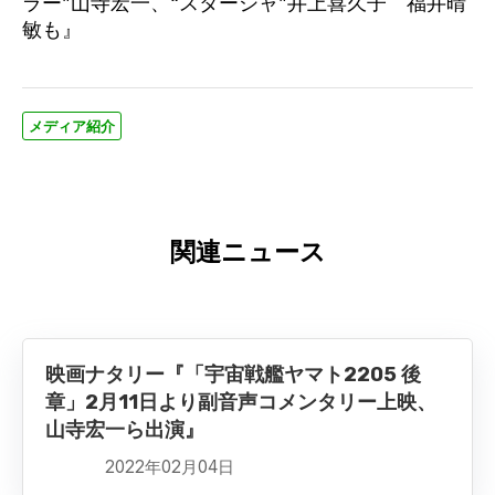
ラー”山寺宏一、“スターシャ”井上喜久子 福井晴
敏も』
メディア紹介
関連ニュース
映画ナタリー『「宇宙戦艦ヤマト2205 後
章」2月11日より副音声コメンタリー上映、
山寺宏一ら出演』
2022年02月04日