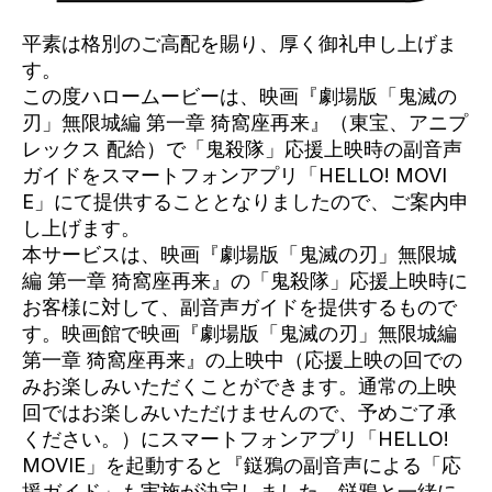
平素は格別のご高配を賜り、厚く御礼申し上げま
す。
この度ハロームービーは、映画『劇場版「鬼滅の
刃」無限城編 第一章 猗窩座再来』（東宝、アニプ
レックス 配給）で「鬼殺隊」応援上映時の副音声
ガイドをスマートフォンアプリ「HELLO! MOVI
E」にて提供することとなりましたので、ご案内申
し上げます。
本サービスは、映画『劇場版「鬼滅の刃」無限城
編 第一章 猗窩座再来』の「鬼殺隊」応援上映時に
お客様に対して、副音声ガイドを提供するもので
す。映画館で映画『劇場版「鬼滅の刃」無限城編
第一章 猗窩座再来』の上映中（応援上映の回での
みお楽しみいただくことができます。通常の上映
回ではお楽しみいただけませんので、予めご了承
ください。）にスマートフォンアプリ「HELLO!
MOVIE」を起動すると『鎹鴉の副音声による「応
援ガイド」も実施が決定しました。鎹鴉と一緒に