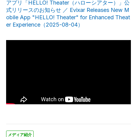
アプリ「HELLO! Theater（ハローシアター）」公
式リリースのお知らせ ／ Evixar Releases New M
obile App "HELLO! Theater" for Enhanced Theat
er Experience（2025-08-04）
メディア紹介