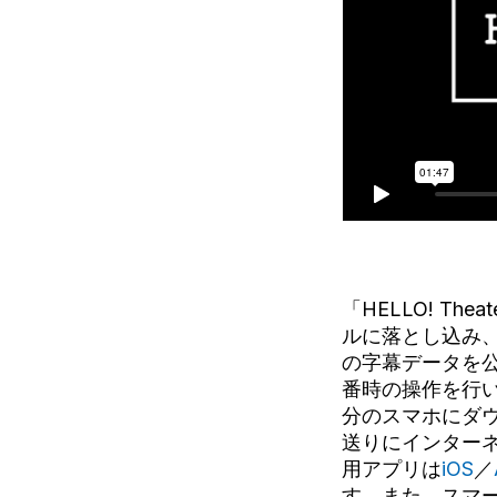
「HELLO! T
ルに落とし込み
の字幕データを
番時の操作を行いま
分のスマホにダ
送りにインター
用アプリは
iOS
／
す。また、スマ