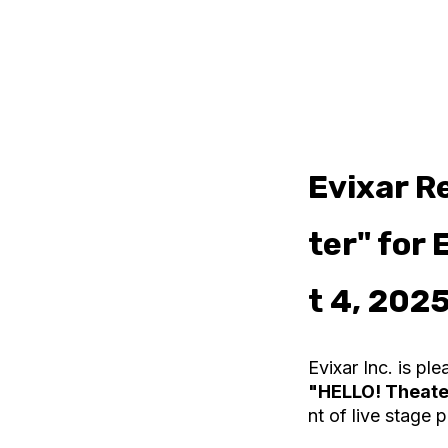
Evixar R
ter" for
t 4, 202
Evixar Inc. is pl
"HELLO! Theate
nt of live stage 