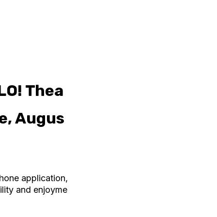
LO! Thea
e, Augus
phone application,
ility and enjoyme