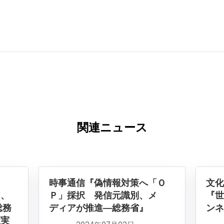
関連ニュース
）
時事通信『偽情報対策へ「Ｏ
文化
ア、
Ｐ」採択 発信元識別、メ
『世
総務
ディアが推進―総務省』
ンネ
策実