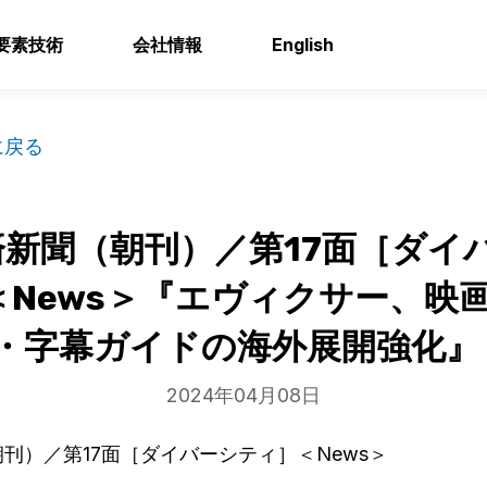
要素技術
会社情報
English
に戻る
新聞（朝刊）／第17面［ダイ
＜News＞『エヴィクサー、映
・字幕ガイドの海外展開強化』
2024年04月08日
刊）／第17面［ダイバーシティ］＜News＞