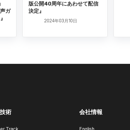
ョ
版公開40周年にあわせて配信
音声ガ
決定』
も』
2024年03月10日
技術
会社情報
er Track
English