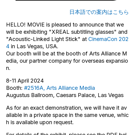
日本語での案内はこちら
HELLO! MOVIE is pleased to announce that we
will be exhibiting "XREAL subtitling glasses" and
"Acoustic-Linked Light Stick" at
CinemaCon 202
4
in Las Vegas, USA.
Our booth will be at the booth of Arts Alliance M
edia, our partner company for overseas expansio
n.
8-11 April 2024
Booth:
#2516A, Arts Alliance Media
Augustus Ballroom, Caesars Palace, Las Vegas
As for an exact demonstration, we will have it av
ailable in a private space in the same venue, whic
h is available upon request.
For details of the exhibit, please see the PDF bel