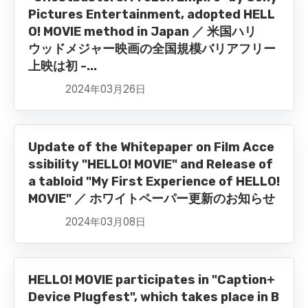
Pictures Entertainment, adopted HELL
O! MOVIE method in Japan ／ 米国ハリ
ウッドメジャー映画の全国規模バリアフリー
上映は初 -...
2024年03月26日
Update of the Whitepaper on Film Acce
ssibility "HELLO! MOVIE" and Release of
a tabloid "My First Experience of HELLO!
MOVIE" ／ ホワイトペーパー更新のお知らせ
2024年03月08日
HELLO! MOVIE participates in "Caption+
Device Plugfest", which takes place in B